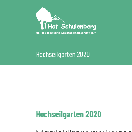
Zum
Inhalt
springen
Hochseilgarten 2020
Hochseilgarten 2020
In diesen Herbstferien ging es als Gruppeneve